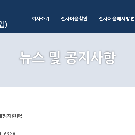
회사소개
전자어음할인
전자어음배서방법
뉴스 및 공지사항
좌거래정지현황!
1,662회