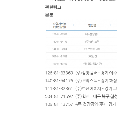
관련링크
본문
126-81-83369 (주)삼양팀버 - 경기 여
140-81-54176 (주)코익스텍 - 경기 
141-81-32364 (주)한산에이치 - 경기
504-81-71592 (주)협신 - 대구 북구 칠
109-81-13757 부림철강공업(주) - 경