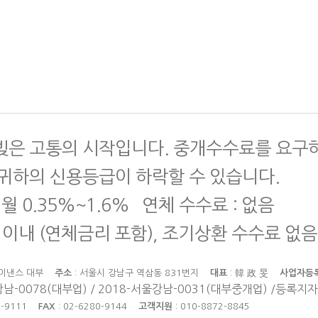
빚은 고통의 시작입니다. 중개수수료를 요구
 귀하의 신용등급이 하락할 수 있습니다.
 월 0.35%~1.6% 연체 수수료 : 없음
 이내 (연체금리 포함), 조기상환 수수료 없음
파이낸스 대부
주소
: 서울시 강남구 역삼동 831번지
대표
: 韓 政 旻
사업자등
남-0078(대부업) / 2018-서울강남-0031(대부중개업) /등록지자
58-9111
FAX
: 02-6280-9144
고객지원
: 010-8872-8845