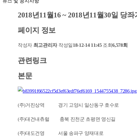
뉴스 및 공지사항
2018년11월16 ~ 2018년11월30일
페이지 정보
작성자
최고관리자
작성일
18-12-14 11:45
조회
6,578회
관련링크
본문
(주)거진상역 경기 고양시 일산동구 호수로
(주)대건내츄럴 충북 진천군 초평면 영신길
(주)대도건영 서울 송파구 양재대로