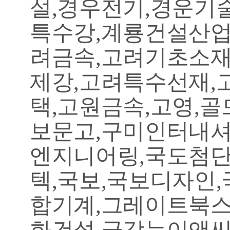
설,경우전기,경운기
특수강,계룡건설산업
려금속,고려기초소재
제강,고려특수선재,
택,고원금속,고영,골
보문고,구미인터내셔
엔지니어링,국도첨단
텍,국보,국보디자인
합기계,그레이트북스
화건설,금강뉴이앤씨