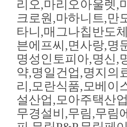
리오,마리오아울렛,
크로원,마하니트,만
타니,매그나칩반도체
븐에프씨,면사랑,명
명성인토피아,명신,
약,명일건업,명지의
리,모란식품,모베이
설산업,모아주택산업
무경설비,무림,무림
피,무림P&P,무림페