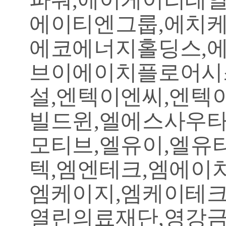
에이티엔그룹,에치케
에코에너지홀딩스,에
브이에이치플로어시
설,엔텍이엔씨,엔텍
빌드윈,엘에스사우타
모티브,엘유이,엘유
텍,엠엔테크,엠에이
엠케이지,엠케이테크
열린의료재단,영강금