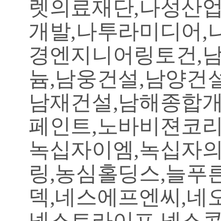
렛의료재단,나성산업
개발,나투라미디어,
경엔지니어링토건,남
늄,남웅건설,남양건
남재건설,남해종합개
페인트,노바비젼코리
녹십자이엠,녹십자
링,농심홀딩스,늘푸
덱,네스에프엔씨,네오
넥스트라이프,넥스콘