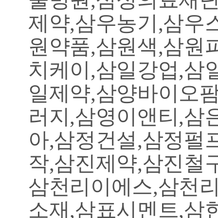
제약,삼우농기,삼우
원약품,삼원색,삼원
치케이,삼일강업,삼
일제약,삼양바이오팜
러지,삼영이앤티,삼
아,삼정건설,삼정펄
작,삼진제약,삼진철
삼천리이에스,삼천리
소재,삼표시멘트,삼